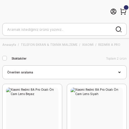
Anasayfa
TELEFON EKRAN & TEKNİK MALZEME
XIAOMİ
REDMİ8 A PRO
Stoktakiler
Toplam 2 ürün