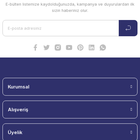
E-bülten listemize kaydolduğunuzda, kampanya ve duyurulardan ilk
sizin haberiniz olur.
Kurumsal
Alışveriş
Üyelik