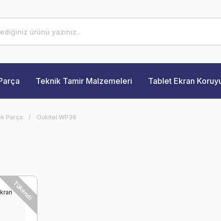
Parça
Teknik Tamir Malzemeleri
Tablet Ekran Koruy
ek Parça
Oukitel WP36
Tükendi