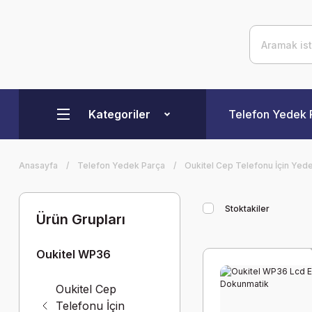
Kategoriler
Telefon Yedek 
Anasayfa
Telefon Yedek Parça
Oukitel Cep Telefonu İçin Yed
Stoktakiler
Ürün Grupları
Oukitel WP36
Oukitel Cep
Telefonu İçin