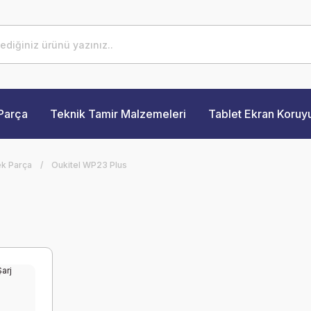
Parça
Teknik Tamir Malzemeleri
Tablet Ekran Koruy
ek Parça
Oukitel WP23 Plus