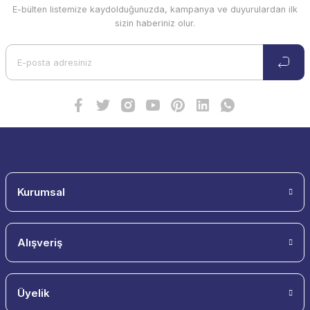
E-bülten listemize kaydolduğunuzda, kampanya ve duyurulardan ilk
sizin haberiniz olur.
Kurumsal
Alışveriş
Üyelik