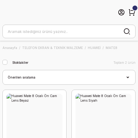
Anasayfa
TELEFON EKRAN & TEKNİK MALZEME
HUAWEİ
MATE8
Stoktakiler
Toplam 2 ürün