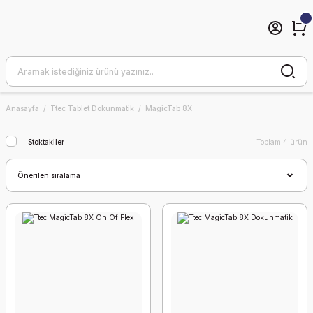
Anasayfa
Ttec Tablet Dokunmatik
MagicTab 8X
Stoktakiler
Toplam 4 ürün