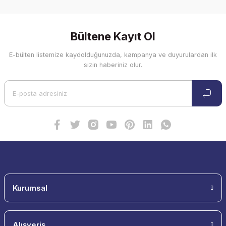
Bültene Kayıt Ol
E-bülten listemize kaydolduğunuzda, kampanya ve duyurulardan ilk
sizin haberiniz olur.
Kurumsal
Alışveriş