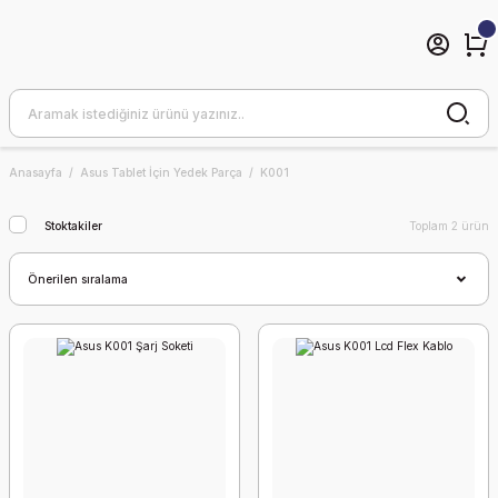
Anasayfa
Asus Tablet İçin Yedek Parça
K001
Stoktakiler
Toplam 2 ürün