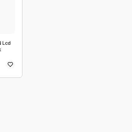
N Lcd
k