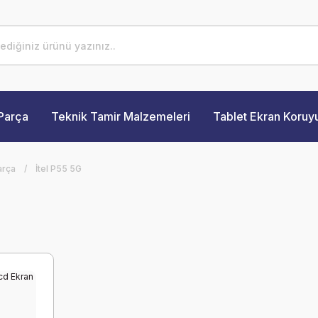
Parça
Teknik Tamir Malzemeleri
Tablet Ekran Koruy
arça
İtel P55 5G