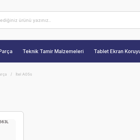
Parça
Teknik Tamir Malzemeleri
Tablet Ekran Koruy
arça
İtel A05s