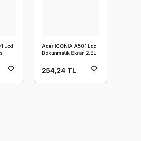
1 Lcd
Acer ICONIA A501 Lcd
is
Dokunmatik Ekran 2.EL
254,24 TL