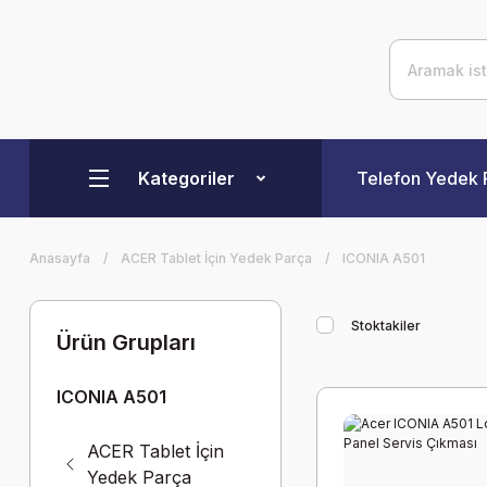
Kategoriler
Telefon Yedek 
Anasayfa
ACER Tablet İçin Yedek Parça
ICONIA A501
Stoktakiler
Ürün Grupları
ICONIA A501
ACER Tablet İçin
Yedek Parça