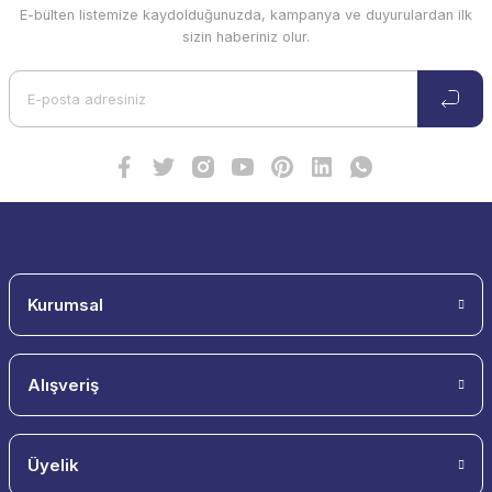
E-bülten listemize kaydolduğunuzda, kampanya ve duyurulardan ilk
sizin haberiniz olur.
Kurumsal
Alışveriş
Üyelik