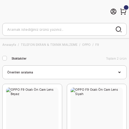
Anasayfa
TELEFON EKRAN & TEKNİK MALZEME
OPPO
F9
Stoktakiler
Toplam 2 ürün