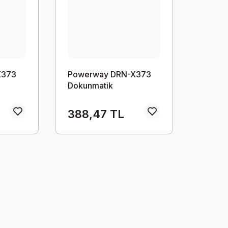
X373
Powerway DRN-X373
Dokunmatik
388,47 TL