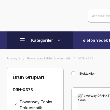
Kategoriler
Telefon Yedek 
Anasayfa
Powerway Tablet Dokunmatik
DRN-X373
Stoktakiler
Ürün Grupları
DRN-X373
Powerway Tablet
Dokunmatik