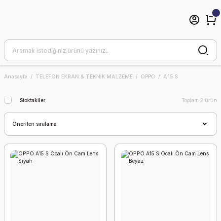
Anasayfa
TELEFON EKRAN & TEKNİK MALZEME
OPPO
A15 S
Stoktakiler
Toplam 2 ürün