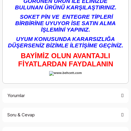
GÖRÜNEN ÜRÜN İLE ELİNİZDE
BULUNAN ÜRÜNÜ KARŞILAŞTIRINIZ.
SOKET PİN VE ENTEGRE TİPLERİ
BİRBİRİNE UYUYOR İSE SATIN ALMA
İŞLEMİNİ YAPINIZ.
UYUM KONUSUNDA KARARSIZLIĞA
DÜŞERSENİZ BİZİMLE İLETİŞİME GEÇİNİZ.
BAYİMİZ OLUN AVANTAJLI
FİYATLARDAN FAYDALANIN
Yorumlar
Soru & Cevap
Bu ürüne ilk yorumu siz yapın!