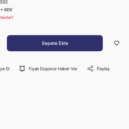
-332
 + KDV
lerle!!
Sepete Ekle
ye Et
Fiyatı Düşünce Haber Ver
Paylaş