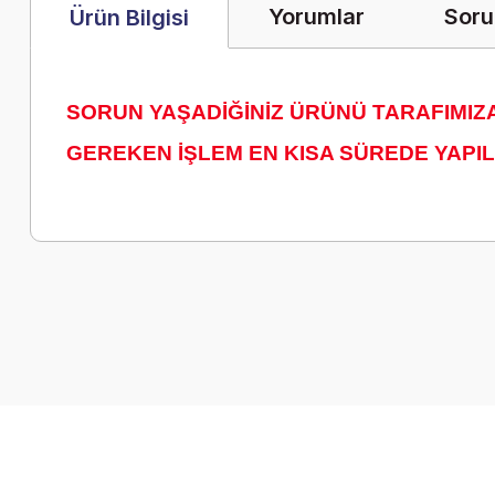
Yorumlar
Soru
Ürün Bilgisi
SORUN YAŞADİĞİNİZ ÜRÜNÜ TARAFIMIZA 
GEREKEN İŞLEM EN KISA SÜREDE YAPIL
Bu ürünün fiyat bilgisi, resim, ürün açıklamalarında ve diğer k
Görüş ve önerileriniz için teşekkür ederiz.
Ürün resmi kalitesiz, bozuk veya görüntülenemiyor.
Ürün açıklamasında eksik bilgiler bulunuyor.
Ürün bilgilerinde hatalar bulunuyor.
Ürün fiyatı diğer sitelerden daha pahalı.
Bu ürüne benzer farklı alternatifler olmalı.