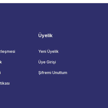
Üyelik
özleşmesi
Yeni Üyelik
ik
Üye Girişi
i
Şifremi Unuttum
itikası