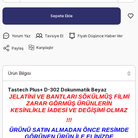
Sepete Ekle
Yorum Yaz
Tavsiye Et
Fiyatı Düşünce Haber Ver
Karşılaştır
Paylaş
Ürün Bilgisi
Tastech Plus+ D-302 Dokunmatik Beyaz
JELATİNİ VE BANTLARI SÖKÜLMÜŞ FİLMİ
ZARAR GÖRMÜŞ ÜRÜNLERİN
KESİNLİKLE İADESİ VE DEĞİŞİMİ OLMAZ
!!!
ÜRÜNÜ SATIN ALMADAN ÖNCE RESİMDE
GÖRÜNEN ÜRÜN İLE ELİNİZDE