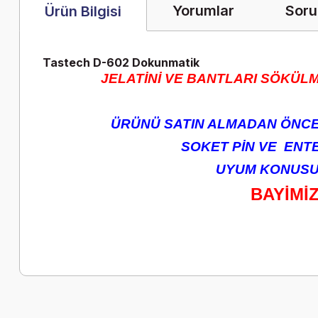
Yorumlar
Soru
Ürün Bilgisi
Tastech D-602 Dokunmatik
JELATİNİ VE BANTLARI SÖKÜLM
ÜRÜNÜ SATIN ALMADAN ÖNCE 
SOKET PİN VE ENTEG
UYUM KONUSUN
BAYİMİ
Bu ürünün fiyat bilgisi, resim, ürün açıklamalarında ve diğer k