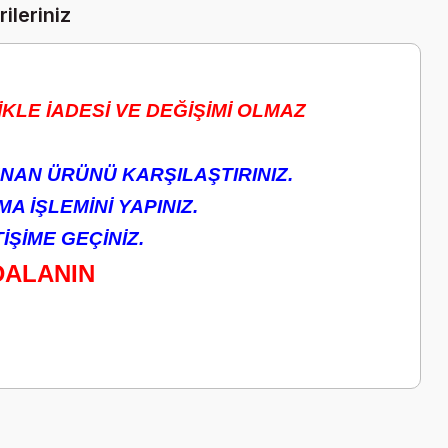
ileriniz
KLE İADESİ VE DEĞİŞİMİ OLMAZ
NAN ÜRÜNÜ KARŞILAŞTIRINIZ.
A İŞLEMİNİ YAPINIZ.
ŞİME GEÇİNİZ.
DALANIN
a iletebilirsiniz.