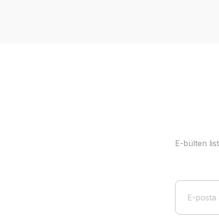
Görüş ve önerileriniz için teşekkür ederiz.
Ürün resmi kalitesiz, bozuk veya görüntülenemiyor.
Ürün açıklamasında eksik bilgiler bulunuyor.
Ürün bilgilerinde hatalar bulunuyor.
Ürün fiyatı diğer sitelerden daha pahalı.
Bu ürüne benzer farklı alternatifler olmalı.
E-bülten li