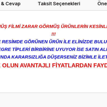
 & Cevap
Taksit Seçenekleri
Öner
ÜŞ FİLMİ ZARAR GÖRMÜŞ ÜRÜNLERİN KESİNLİ
!!!
RESİMDE GÖRÜNEN ÜRÜN İLE ELİNİZDE BULU
RE TİPLERİ BİRBİRİNE UYUYOR İSE SATIN ALM
DA KARARSIZLIĞA DÜŞERSENİZ BİZİMLE İLETİ
Z OLUN AVANTAJLI FİYATLARDAN FAY
onularda yetersiz gördüğünüz noktaları öneri formunu kullanarak tarafımız