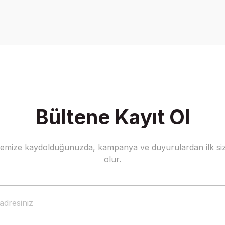
Ürün hakkında henüz soru sorulmamış.
Bu ürüne ilk yorumu siz yapın!
Yorum Yaz
Soru Sor
Bültene Kayıt Ol
stemize kaydolduğunuzda, kampanya ve duyurulardan ilk siz
Gönder
olur.