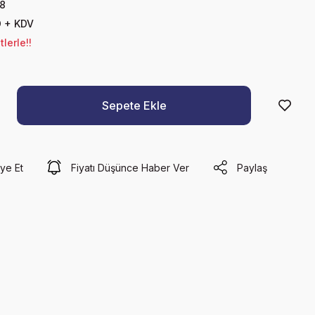
8
D + KDV
lerle!!
Sepete Ekle
ye Et
Fiyatı Düşünce Haber Ver
Paylaş