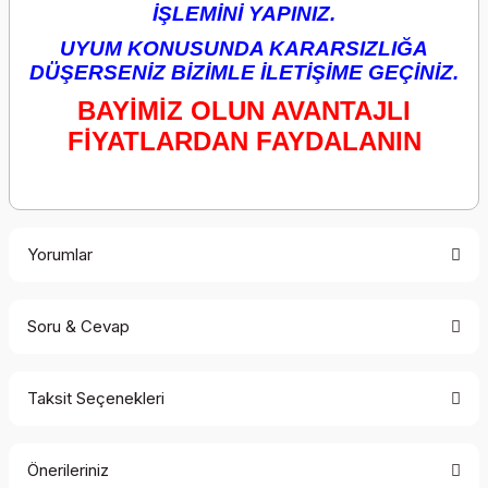
İŞLEMİNİ YAPINIZ.
UYUM KONUSUNDA KARARSIZLIĞA
DÜŞERSENİZ BİZİMLE İLETİŞİME GEÇİNİZ.
BAYİMİZ OLUN AVANTAJLI
FİYATLARDAN FAYDALANIN
Yorumlar
Soru & Cevap
Bu ürüne ilk yorumu siz yapın!
Taksit Seçenekleri
Yorum Yaz
Ürün hakkında henüz soru sorulmamış.
Önerileriniz
Soru Sor