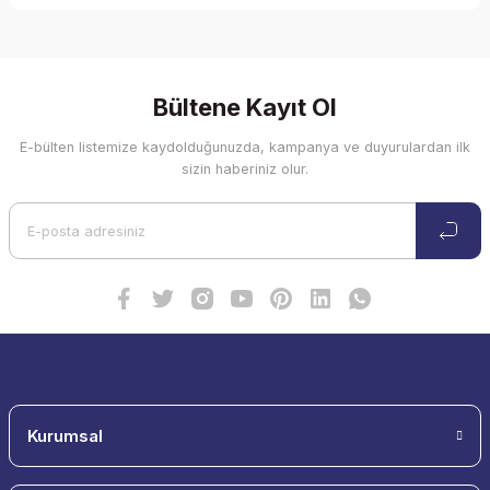
Bu ürünün fiyat bilgisi, resim, ürün açıklamalarında ve diğer
konularda yetersiz gördüğünüz noktaları öneri formunu
kullanarak tarafımıza iletebilirsiniz.
Görüş ve önerileriniz için teşekkür ederiz.
Bültene Kayıt Ol
E-bülten listemize kaydolduğunuzda, kampanya ve duyurulardan ilk
Ürün resmi kalitesiz, bozuk veya görüntülenemiyor.
sizin haberiniz olur.
Ürün açıklamasında eksik bilgiler bulunuyor.
Ürün bilgilerinde hatalar bulunuyor.
Ürün fiyatı diğer sitelerden daha pahalı.
Bu ürüne benzer farklı alternatifler olmalı.
Gönder
Kurumsal