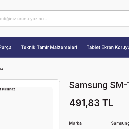
Parça
Teknik Tamir Malzemeleri
Tablet Ekran Koruy
az
Samsung SM-T7
491,83 TL
Marka
Samsun