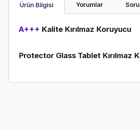
Yorumlar
Soru
Ürün Bilgisi
A+++
Kalite Kırılmaz Koruyucu
Protector Glass Tablet Kırılmaz 
Bu ürünün fiyat bilgisi, resim, ürün açıklamalarında ve diğer k
Görüş ve önerileriniz için teşekkür ederiz.
Ürün resmi kalitesiz, bozuk veya görüntülenemiyor.
Ürün açıklamasında eksik bilgiler bulunuyor.
Ürün bilgilerinde hatalar bulunuyor.