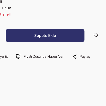
5
D + KDV
lerle!!
Sepete Ekle
ye Et
Fiyatı Düşünce Haber Ver
Paylaş