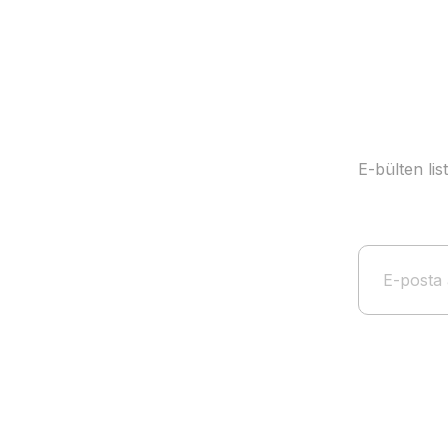
Ürün fiyatı diğer sitelerden daha pahalı.
Bu ürüne benzer farklı alternatifler olmalı.
E-bülten li