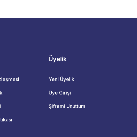
Üyelik
özleşmesi
Yeni Üyelik
ik
Üye Girişi
i
Şifremi Unuttum
itikası