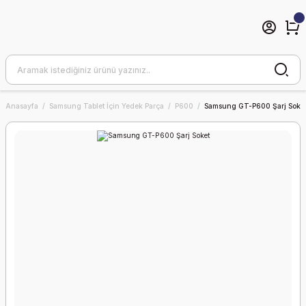
Anasayfa
Samsung Tablet İçin Yedek Parça
P600
Samsung GT-P600 Şarj Soke