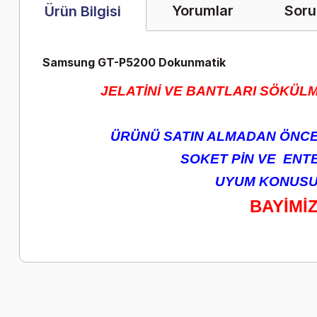
Yorumlar
Soru
Ürün Bilgisi
Samsung GT-P5200 Dokunmatik
JELATİNİ VE BANTLARI SÖKÜLM
ÜRÜNÜ SATIN ALMADAN ÖNCE 
SOKET PİN VE ENTEG
UYUM KONUSUN
BAYİMİ
Bu ürünün fiyat bilgisi, resim, ürün açıklamalarında ve diğer k
Görüş ve önerileriniz için teşekkür ederiz.