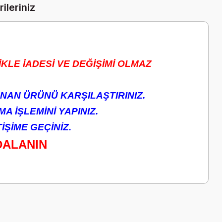
ileriniz
KLE İADESİ VE DEĞİŞİMİ OLMAZ
NAN ÜRÜNÜ KARŞILAŞTIRINIZ.
A İŞLEMİNİ YAPINIZ.
ŞİME GEÇİNİZ.
DALANIN
a iletebilirsiniz.