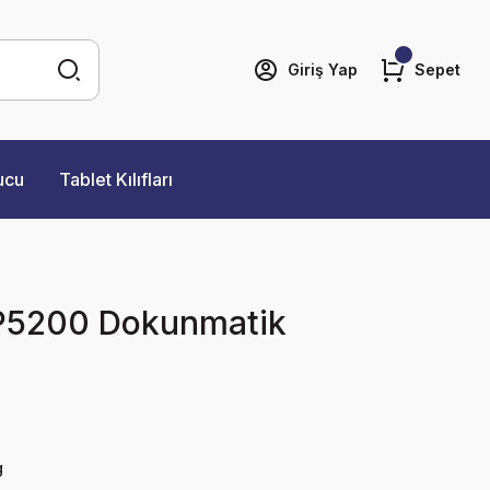
Giriş Yap
Sepet
ucu
Tablet Kılıfları
P5200 Dokunmatik
g