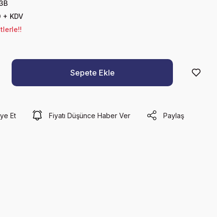
3B
D + KDV
lerle!!
Sepete Ekle
ye Et
Fiyatı Düşünce Haber Ver
Paylaş