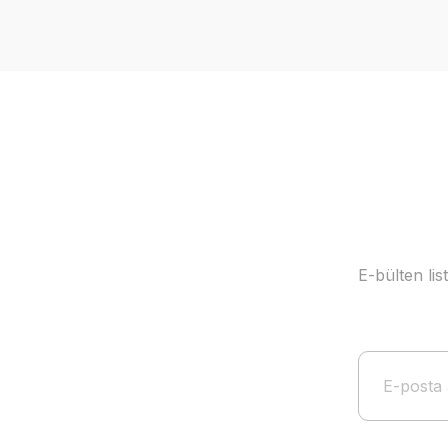
Ürün resmi kalitesiz, bozuk veya görüntülenemiyor.
Ürün açıklamasında eksik bilgiler bulunuyor.
Ürün bilgilerinde hatalar bulunuyor.
Ürün fiyatı diğer sitelerden daha pahalı.
Bu ürüne benzer farklı alternatifler olmalı.
E-bülten li