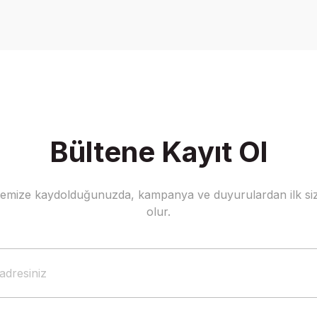
Yorum Yaz
Soru Sor
Bültene Kayıt Ol
stemize kaydolduğunuzda, kampanya ve duyurulardan ilk siz
Gönder
olur.