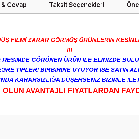
 & Cevap
Taksit Seçenekleri
Öner
ÜŞ FİLMİ ZARAR GÖRMÜŞ ÜRÜNLERİN KESİNLİ
!!!
RESİMDE GÖRÜNEN ÜRÜN İLE ELİNİZDE BULU
RE TİPLERİ BİRBİRİNE UYUYOR İSE SATIN ALM
DA KARARSIZLIĞA DÜŞERSENİZ BİZİMLE İLETİ
Z OLUN AVANTAJLI FİYATLARDAN FAY
onularda yetersiz gördüğünüz noktaları öneri formunu kullanarak tarafımız
Ürün hakkında henüz soru sorulmamış.
Bu ürüne ilk yorumu siz yapın!