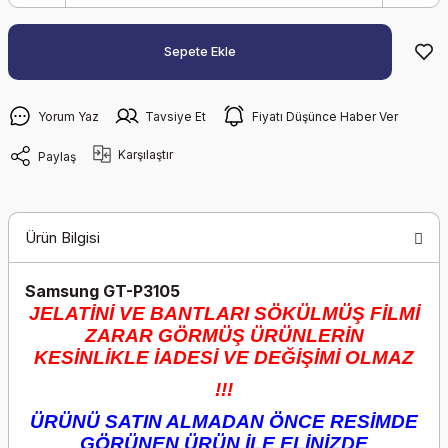
Sepete Ekle
Yorum Yaz
Tavsiye Et
Fiyatı Düşünce Haber Ver
Karşılaştır
Paylaş
Ürün Bilgisi
Samsung GT-P3105
JELATİNİ VE BANTLARI SÖKÜLMÜŞ FİLMİ
ZARAR GÖRMÜŞ ÜRÜNLERİN
KESİNLİKLE İADESİ VE DEĞİŞİMİ OLMAZ
!!!
ÜRÜNÜ SATIN ALMADAN ÖNCE RESİMDE
GÖRÜNEN ÜRÜN İLE ELİNİZDE