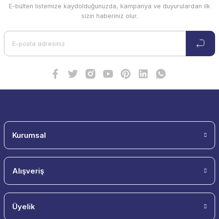
E-bülten listemize kaydolduğunuzda, kampanya ve duyurulardan ilk
Ürün resmi kalitesiz, bozuk veya görüntülenemiyor.
sizin haberiniz olur.
Ürün açıklamasında eksik bilgiler bulunuyor.
Ürün bilgilerinde hatalar bulunuyor.
Ürün fiyatı diğer sitelerden daha pahalı.
Bu ürüne benzer farklı alternatifler olmalı.
Gönder
Kurumsal
Alışveriş
Üyelik