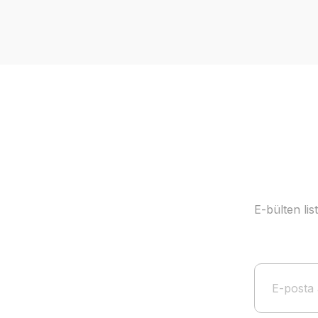
Görüş ve önerileriniz için teşekkür ederiz.
Ürün resmi kalitesiz, bozuk veya görüntülenemiyor.
Ürün açıklamasında eksik bilgiler bulunuyor.
Ürün bilgilerinde hatalar bulunuyor.
Ürün fiyatı diğer sitelerden daha pahalı.
Bu ürüne benzer farklı alternatifler olmalı.
E-bülten li