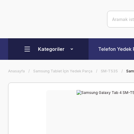
Kategoriler
Telefon Yedek 
Anasayfa
Samsung Tablet İçin Yedek Parça
SM-T535
Sams