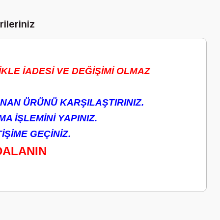
ileriniz
KLE İADESİ VE DEĞİŞİMİ OLMAZ
NAN ÜRÜNÜ KARŞILAŞTIRINIZ.
A İŞLEMİNİ YAPINIZ.
ŞİME GEÇİNİZ.
DALANIN
a iletebilirsiniz.