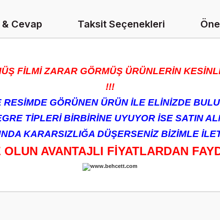
 & Cevap
Taksit Seçenekleri
Öner
ÜŞ FİLMİ ZARAR GÖRMÜŞ ÜRÜNLERİN KESİNLİ
!!!
RESİMDE GÖRÜNEN ÜRÜN İLE ELİNİZDE BULU
RE TİPLERİ BİRBİRİNE UYUYOR İSE SATIN ALM
DA KARARSIZLIĞA DÜŞERSENİZ BİZİMLE İLETİ
Z OLUN AVANTAJLI FİYATLARDAN FAY
onularda yetersiz gördüğünüz noktaları öneri formunu kullanarak tarafımız