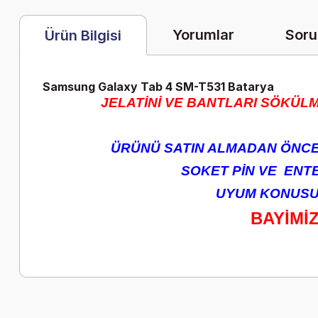
Yorumlar
Soru
Ürün Bilgisi
Samsung Galaxy Tab 4 SM-T531 Batarya
JELATİNİ VE BANTLARI SÖKÜLM
ÜRÜNÜ SATIN ALMADAN ÖNCE 
SOKET PİN VE ENTEG
UYUM KONUSUN
BAYİMİ
Bu ürünün fiyat bilgisi, resim, ürün açıklamalarında ve diğer k