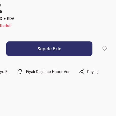
g
5
SD + KDV
lerle!!
Sepete Ekle
ye Et
Fiyatı Düşünce Haber Ver
Paylaş