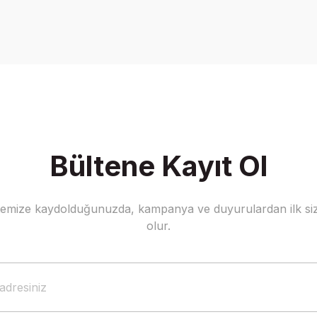
Ürün hakkında henüz soru sorulmamış.
Bu ürüne ilk yorumu siz yapın!
Yorum Yaz
Soru Sor
Bültene Kayıt Ol
stemize kaydolduğunuzda, kampanya ve duyurulardan ilk siz
Gönder
olur.