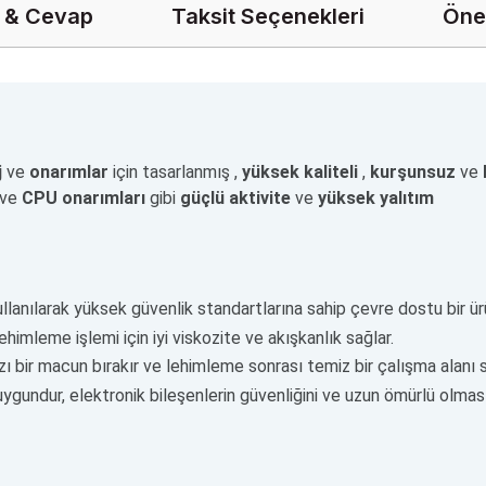
 & Cevap
Taksit Seçenekleri
Öner
j
ve
onarımlar
için tasarlanmış ,
yüksek kaliteli
,
kurşunsuz
ve
ve
CPU onarımları
gibi
güçlü aktivite
ve
yüksek yalıtım
llanılarak yüksek güvenlik standartlarına sahip çevre dostu bir ürü
ehimleme işlemi için iyi viskozite ve akışkanlık sağlar.
ı bir macun bırakır ve lehimleme sonrası temiz bir çalışma alanı s
uygundur, elektronik bileşenlerin güvenliğini ve uzun ömürlü olması