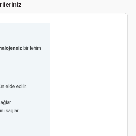
ileriniz
halojensiz
bir lehim
n elde edilir.
ağlar.
nı sağlar.