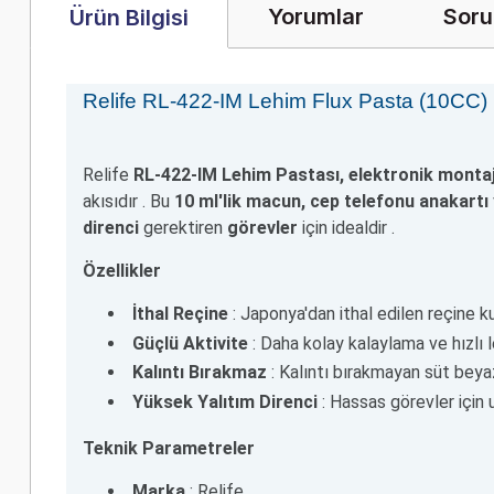
Yorumlar
Soru
Ürün Bilgisi
Relife RL-422-IM Lehim Flux Pasta (10CC)
Relife
RL-422-IM Lehim Pastası,
elektronik
monta
akısıdır
. Bu
10 ml'lik macun,
cep telefonu anakartı
direnci
gerektiren
görevler
için
idealdir
.
Özellikler
İthal Reçine
: Japonya'dan ithal edilen reçine ku
Güçlü Aktivite
: Daha kolay kalaylama ve hızlı l
Kalıntı Bırakmaz
: Kalıntı bırakmayan süt beyaz
Yüksek Yalıtım Direnci
: Hassas görevler için 
Teknik Parametreler
Marka
: Relife