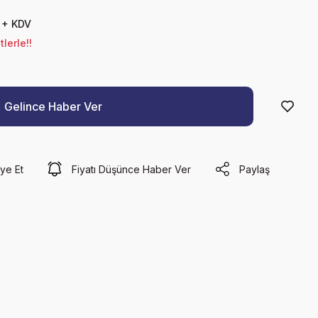
 + KDV
lerle!!
Gelince Haber Ver
ye Et
Fiyatı Düşünce Haber Ver
Paylaş