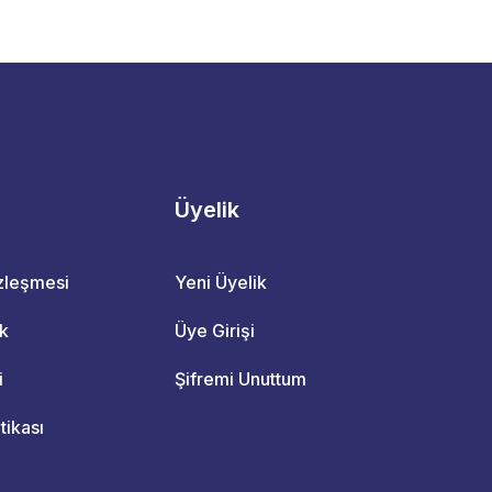
Üyelik
özleşmesi
Yeni Üyelik
ik
Üye Girişi
i
Şifremi Unuttum
itikası