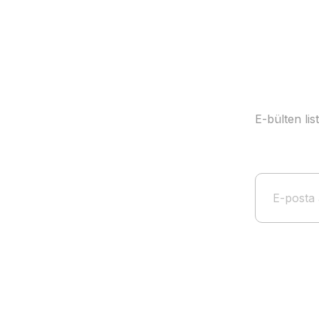
Ürün fiyatı diğer sitelerden daha pahalı.
Bu ürüne benzer farklı alternatifler olmalı.
E-bülten li