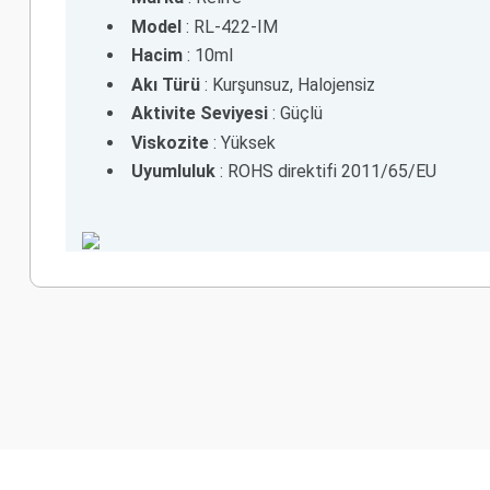
Model
: RL-422-IM
Hacim
: 10ml
Akı Türü
: Kurşunsuz, Halojensiz
Aktivite Seviyesi
: Güçlü
Viskozite
: Yüksek
Uyumluluk
: ROHS direktifi 2011/65/EU
Bu ürünün fiyat bilgisi, resim, ürün açıklamalarında ve diğer k
Görüş ve önerileriniz için teşekkür ederiz.
Ürün resmi kalitesiz, bozuk veya görüntülenemiyor.
Ürün açıklamasında eksik bilgiler bulunuyor.
Ürün bilgilerinde hatalar bulunuyor.