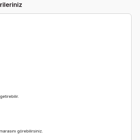
ileriniz
tirebilir.
arasını görebilirsiniz.