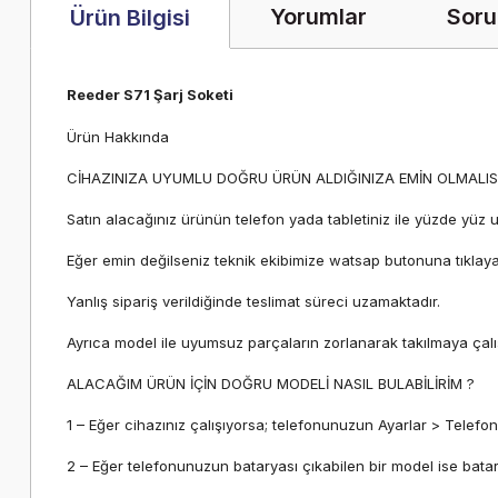
Yorumlar
Soru
Ürün Bilgisi
Reeder S71 Şarj Soketi
Ürün Hakkında
CİHAZINIZA UYUMLU DOĞRU ÜRÜN ALDIĞINIZA EMİN OLMALISI
Satın alacağınız ürünün telefon yada tabletiniz ile yüzde yüz 
Eğer emin değilseniz teknik ekibimize watsap butonuna tıklayarak 
Yanlış sipariş verildiğinde teslimat süreci uzamaktadır.
Ayrıca model ile uyumsuz parçaların zorlanarak takılmaya çalışı
ALACAĞIM ÜRÜN İÇİN DOĞRU MODELİ NASIL BULABİLİRİM ?
1 – Eğer cihazınız çalışıyorsa; telefonunuzun Ayarlar > Telefo
2 – Eğer telefonunuzun bataryası çıkabilen bir model ise batar