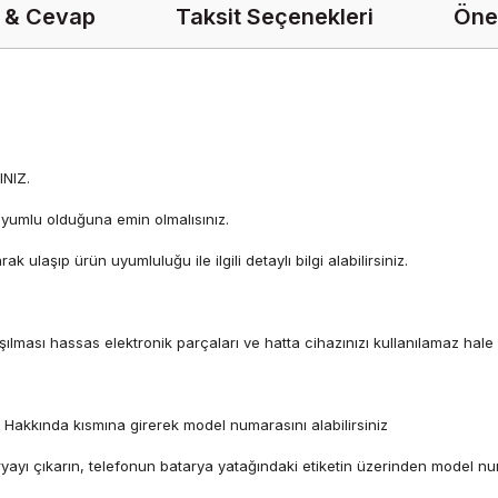
 & Cevap
Taksit Seçenekleri
Öner
NIZ.
uyumlu olduğuna emin olmalısınız.
ulaşıp ürün uyumluluğu ile ilgili detaylı bilgi alabilirsiniz.
lması hassas elektronik parçaları ve hatta cihazınızı kullanılamaz hale ge
n Hakkında kısmına girerek model numarasını alabilirsiniz
yayı çıkarın, telefonun batarya yatağındaki etiketin üzerinden model num