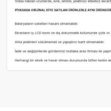
Vidası takılan ürünlerde, kırık, lehimli, jelatinsiz etiketsiz 
PİYASADA ORİJİNAL DİYE SATILAN ÜRÜNLERLE AYNI ÜRÜNDÜ
Bataryaların soketleri hasarlı olmamalıdır.
Ekranların iç LCD kısmı ve dış dokunmatik bölümünde çizik vs
Arka jelatinleri sökülmemeli ve yapıştırıcı bant olmamalıdır.
İade ve değişimlerde gönderinizi mutlaka aras firması ile yapın
Herhangi bir eksik ve hasar olması durumunda lütfen teslim al
Bu ürünün fiyat bilgisi, resim, ürün açıklamalarında ve diğer k
Görüş ve önerileriniz için teşekkür ederiz.
Ürün resmi kalitesiz, bozuk veya görüntülenemiyor.
Ürün açıklamasında eksik bilgiler bulunuyor.