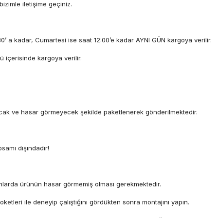
izimle iletişime geçiniz.
30’ a kadar, Cumartesi ise saat 12:00’e kadar AYNI GÜN kargoya verilir.
ü içerisinde kargoya verilir.
cak ve hasar görmeyecek şekilde paketlenerek gönderilmektedir.
samı dışındadır!
şamlarda ürünün hasar görmemiş olması gerekmektedir.
ketleri ile deneyip çalıştığını gördükten sonra montajını yapın.