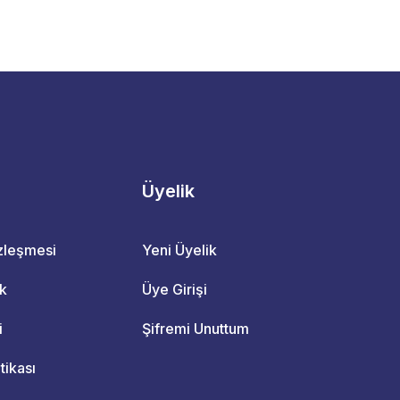
Üyelik
özleşmesi
Yeni Üyelik
ik
Üye Girişi
i
Şifremi Unuttum
itikası