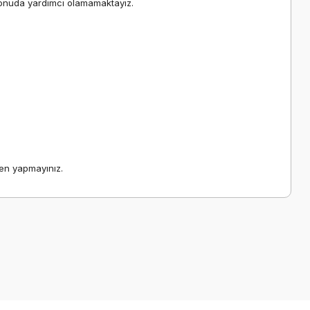
u konuda yardımcı olamamaktayız.
fen yapmayınız.
a iletebilirsiniz.