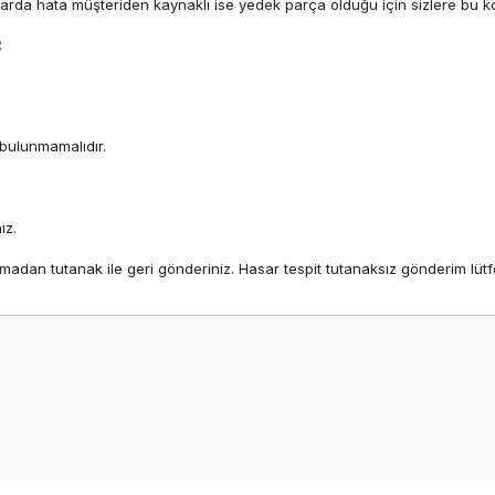
ekranlarda hata müşteriden kaynaklı ise yedek parça olduğu için sizlere b
R
 bulunmamalıdır.
ız.
madan tutanak ile geri gönderiniz. Hasar tespit tutanaksız gönderim lüt
onularda yetersiz gördüğünüz noktaları öneri formunu kullanarak tarafımız
Ürün hakkında henüz soru sorulmamış.
Bu ürüne ilk yorumu siz yapın!
Yorum Yaz
Soru Sor