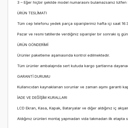
3 – Eğer hiçbir şekilde model numarasını bulamazsanız lütfen b
ÜRÜN TESLİMATI
Tüm cep telefonu yedek parça siparişleriniz hafta içi saat 16:
Pazar ve resmi tatillerde verdiğiniz siparişler bir sonraki iş gün
ÜRÜN GÖNDERİMİ
Ürünler paketleme aşamasında kontrol edilmektedir.
Tüm ürünler ambalajında sert kutuda kargo şartlarına dayana
GARANTİ DURUMU
Kullanıcıdan kaynaklanan sorunlar ve zaman aşımı garanti kap
İADE VE DEĞİŞİM KURALLARI
LCD Ekran, Kasa, Kapak, Bataryalar ve diğer aldığınız iç ak
Aldığınız ürünleri montaj yapmadan vida takmadan ilk etapta so