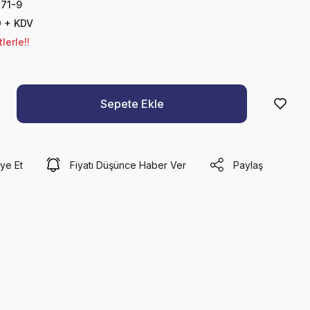
71-9
D + KDV
lerle!!
Sepete Ekle
ye Et
Fiyatı Düşünce Haber Ver
Paylaş