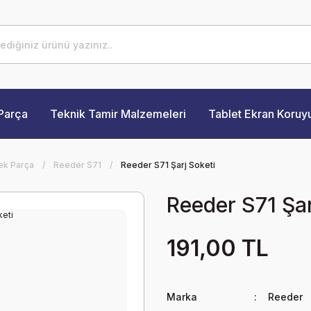
Parça
Teknik Tamir Malzemeleri
Tablet Ekran Koruy
ek Parça
Reeder S71
Reeder S71 Şarj Soketi
Reeder S71 Şar
191,00 TL
Marka
Reeder