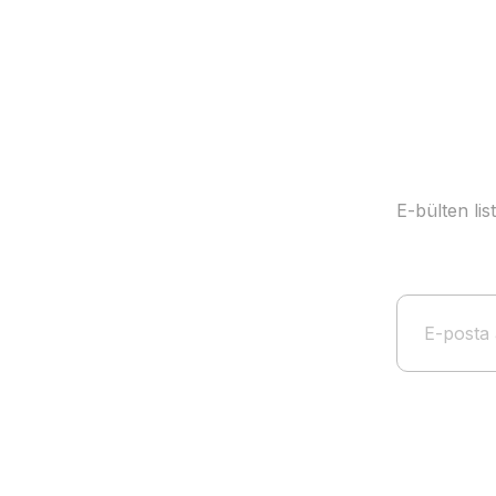
Ürün bilgilerinde hatalar bulunuyor.
Ürün fiyatı diğer sitelerden daha pahalı.
Bu ürüne benzer farklı alternatifler olmalı.
E-bülten li