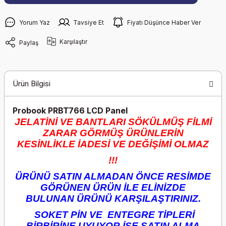
Yorum Yaz
Tavsiye Et
Fiyatı Düşünce Haber Ver
Karşılaştır
Paylaş
Ürün Bilgisi
Probook PRBT766 LCD Panel
JELATİNİ VE BANTLARI SÖKÜLMÜŞ FİLMİ
ZARAR GÖRMÜŞ ÜRÜNLERİN
KESİNLİKLE İADESİ VE DEĞİŞİMİ OLMAZ
!!!
ÜRÜNÜ SATIN ALMADAN ÖNCE RESİMDE
GÖRÜNEN ÜRÜN İLE ELİNİZDE
BULUNAN ÜRÜNÜ KARŞILAŞTIRINIZ.
SOKET PİN VE ENTEGRE TİPLERİ
BİRBİRİNE UYUYOR İSE SATIN ALMA