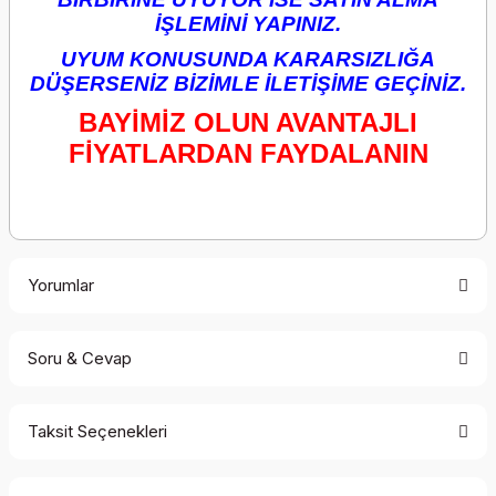
İŞLEMİNİ YAPINIZ.
UYUM KONUSUNDA KARARSIZLIĞA
DÜŞERSENİZ BİZİMLE İLETİŞİME GEÇİNİZ.
BAYİMİZ OLUN AVANTAJLI
FİYATLARDAN FAYDALANIN
Yorumlar
Soru & Cevap
Bu ürüne ilk yorumu siz yapın!
Taksit Seçenekleri
Yorum Yaz
Ürün hakkında henüz soru sorulmamış.