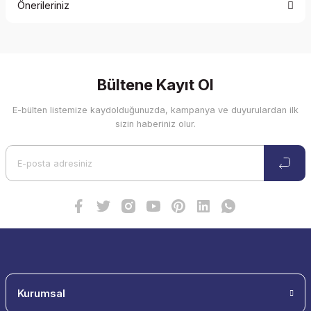
Önerileriniz
Soru Sor
Bu ürünün fiyat bilgisi, resim, ürün açıklamalarında ve diğer
konularda yetersiz gördüğünüz noktaları öneri formunu
kullanarak tarafımıza iletebilirsiniz.
Görüş ve önerileriniz için teşekkür ederiz.
Bültene Kayıt Ol
E-bülten listemize kaydolduğunuzda, kampanya ve duyurulardan ilk
Ürün resmi kalitesiz, bozuk veya görüntülenemiyor.
sizin haberiniz olur.
Ürün açıklamasında eksik bilgiler bulunuyor.
Ürün bilgilerinde hatalar bulunuyor.
Ürün fiyatı diğer sitelerden daha pahalı.
Bu ürüne benzer farklı alternatifler olmalı.
Gönder
Kurumsal