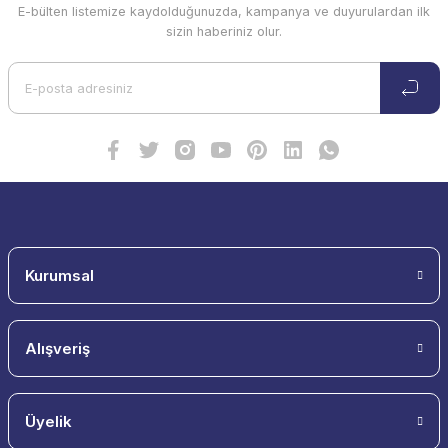
E-bülten listemize kaydolduğunuzda, kampanya ve duyurulardan ilk
Ürün resmi kalitesiz, bozuk veya görüntülenemiyor.
sizin haberiniz olur.
Ürün açıklamasında eksik bilgiler bulunuyor.
Ürün bilgilerinde hatalar bulunuyor.
Ürün fiyatı diğer sitelerden daha pahalı.
Bu ürüne benzer farklı alternatifler olmalı.
Gönder
Kurumsal
Alışveriş
Üyelik