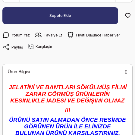
Sepete Ekle
Yorum Yaz
Tavsiye Et
Fiyatı Düşünce Haber Ver
Karşılaştır
Paylaş
Ürün Bilgisi
JELATİNİ VE BANTLARI SÖKÜLMÜŞ FİLMİ
ZARAR GÖRMÜŞ ÜRÜNLERİN
KESİNLİKLE İADESİ VE DEĞİŞİMİ OLMAZ
!!!
ÜRÜNÜ SATIN ALMADAN ÖNCE RESİMDE
GÖRÜNEN ÜRÜN İLE ELİNİZDE
BULUNAN ÜRÜNÜ KARŞILAŞTIRINIZ.