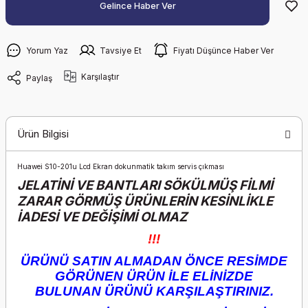
Gelince Haber Ver
Yorum Yaz
Tavsiye Et
Fiyatı Düşünce Haber Ver
Karşılaştır
Paylaş
Ürün Bilgisi
Huawei S10-201u Lcd Ekran dokunmatik takım servis çıkması
JELATİNİ VE BANTLARI SÖKÜLMÜŞ FİLMİ
ZARAR GÖRMÜŞ ÜRÜNLERİN KESİNLİKLE
İADESİ VE DEĞİŞİMİ OLMAZ
!!!
ÜRÜNÜ SATIN ALMADAN ÖNCE RESİMDE
GÖRÜNEN ÜRÜN İLE ELİNİZDE
BULUNAN ÜRÜNÜ KARŞILAŞTIRINIZ.