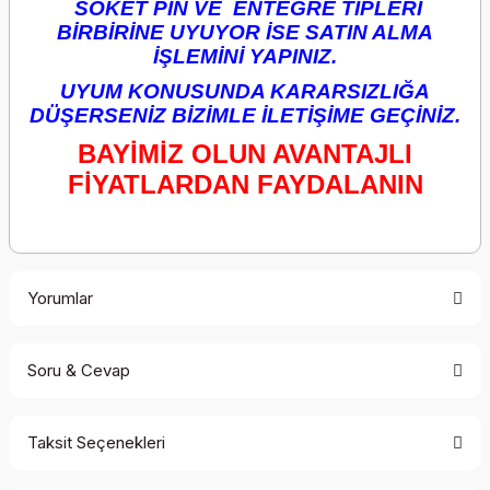
SOKET PİN VE ENTEGRE TİPLERİ
BİRBİRİNE UYUYOR İSE SATIN ALMA
İŞLEMİNİ YAPINIZ.
UYUM KONUSUNDA KARARSIZLIĞA
DÜŞERSENİZ BİZİMLE İLETİŞİME GEÇİNİZ.
BAYİMİZ OLUN AVANTAJLI
FİYATLARDAN FAYDALANIN
Yorumlar
Soru & Cevap
Bu ürüne ilk yorumu siz yapın!
Taksit Seçenekleri
Yorum Yaz
Ürün hakkında henüz soru sorulmamış.