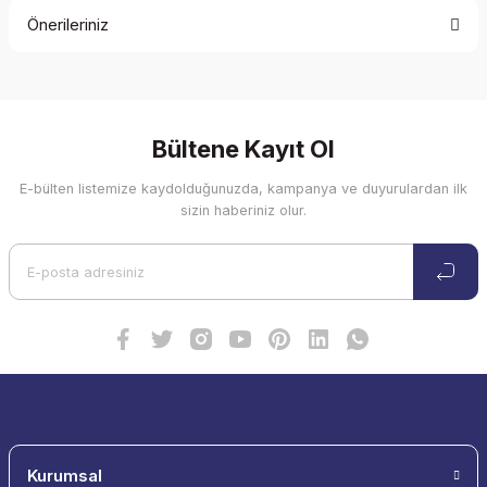
Önerileriniz
Soru Sor
Bu ürünün fiyat bilgisi, resim, ürün açıklamalarında ve diğer
konularda yetersiz gördüğünüz noktaları öneri formunu
kullanarak tarafımıza iletebilirsiniz.
Görüş ve önerileriniz için teşekkür ederiz.
Bültene Kayıt Ol
E-bülten listemize kaydolduğunuzda, kampanya ve duyurulardan ilk
Ürün resmi kalitesiz, bozuk veya görüntülenemiyor.
sizin haberiniz olur.
Ürün açıklamasında eksik bilgiler bulunuyor.
Ürün bilgilerinde hatalar bulunuyor.
Ürün fiyatı diğer sitelerden daha pahalı.
Bu ürüne benzer farklı alternatifler olmalı.
Gönder
Kurumsal