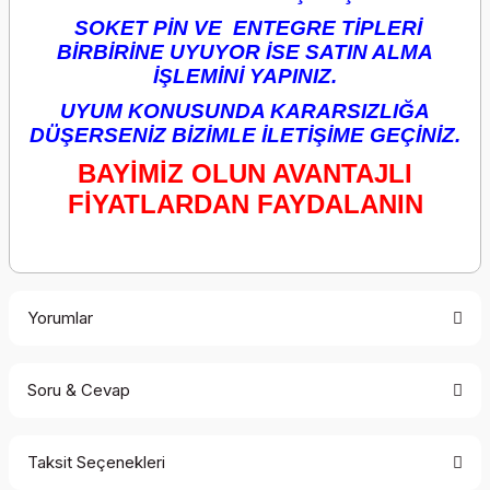
SOKET PİN VE ENTEGRE TİPLERİ
BİRBİRİNE UYUYOR İSE SATIN ALMA
İŞLEMİNİ YAPINIZ.
UYUM KONUSUNDA KARARSIZLIĞA
DÜŞERSENİZ BİZİMLE İLETİŞİME GEÇİNİZ.
BAYİMİZ OLUN AVANTAJLI
FİYATLARDAN FAYDALANIN
Yorumlar
Soru & Cevap
Bu ürüne ilk yorumu siz yapın!
Taksit Seçenekleri
Yorum Yaz
Ürün hakkında henüz soru sorulmamış.