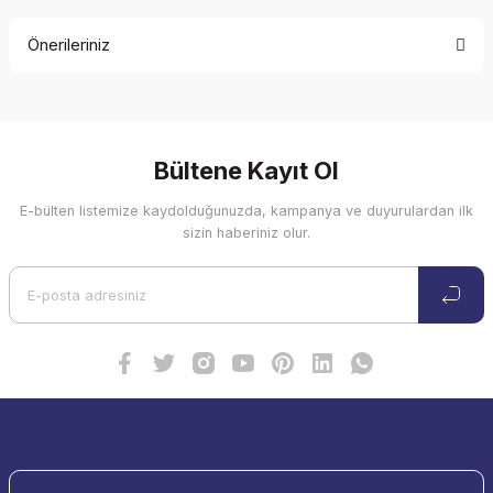
Önerileriniz
Soru Sor
Bu ürünün fiyat bilgisi, resim, ürün açıklamalarında ve diğer
konularda yetersiz gördüğünüz noktaları öneri formunu
kullanarak tarafımıza iletebilirsiniz.
Görüş ve önerileriniz için teşekkür ederiz.
Bültene Kayıt Ol
E-bülten listemize kaydolduğunuzda, kampanya ve duyurulardan ilk
Ürün resmi kalitesiz, bozuk veya görüntülenemiyor.
sizin haberiniz olur.
Ürün açıklamasında eksik bilgiler bulunuyor.
Ürün bilgilerinde hatalar bulunuyor.
Ürün fiyatı diğer sitelerden daha pahalı.
Bu ürüne benzer farklı alternatifler olmalı.
Gönder