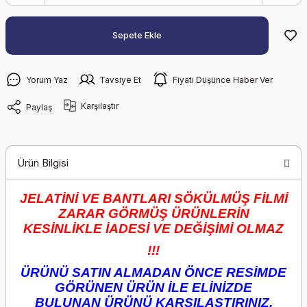
Sepete Ekle
Yorum Yaz
Tavsiye Et
Fiyatı Düşünce Haber Ver
Karşılaştır
Paylaş
Ürün Bilgisi
JELATİNİ VE BANTLARI SÖKÜLMÜŞ FİLMİ
ZARAR GÖRMÜŞ ÜRÜNLERİN
KESİNLİKLE İADESİ VE DEĞİŞİMİ OLMAZ
!!!
ÜRÜNÜ SATIN ALMADAN ÖNCE RESİMDE
GÖRÜNEN ÜRÜN İLE ELİNİZDE
BULUNAN ÜRÜNÜ KARŞILAŞTIRINIZ.