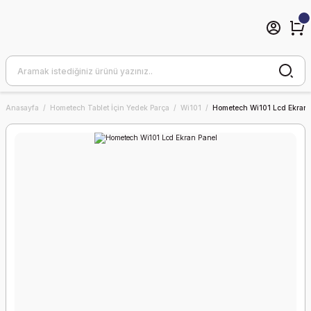
Anasayfa
Hometech Tablet İçin Yedek Parça
Wi101
Hometech Wi101 Lcd Ekran 