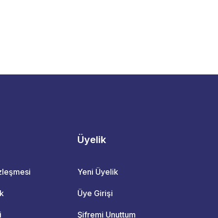
Üyelik
özleşmesi
Yeni Üyelik
ik
Üye Girişi
i
Şifremi Unuttum