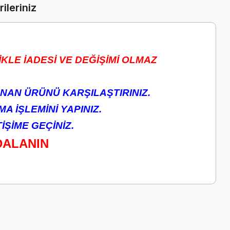
ileriniz
KLE İADESİ VE DEĞİŞİMİ OLMAZ
NAN ÜRÜNÜ KARŞILAŞTIRINIZ.
A İŞLEMİNİ YAPINIZ.
ŞİME GEÇİNİZ.
DALANIN
a iletebilirsiniz.