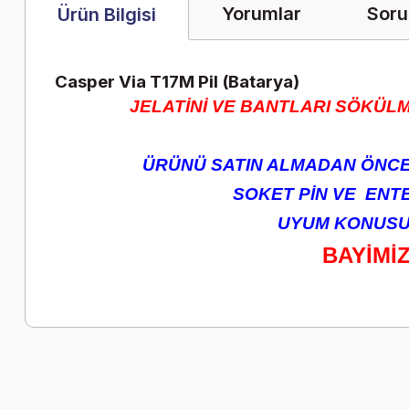
Yorumlar
Soru
Ürün Bilgisi
Casper Via T17M Pil (Batarya)
JELATİNİ VE BANTLARI SÖKÜLM
ÜRÜNÜ SATIN ALMADAN ÖNCE 
SOKET PİN VE ENTEG
UYUM KONUSUN
BAYİMİ
Bu ürünün fiyat bilgisi, resim, ürün açıklamalarında ve diğer k
Görüş ve önerileriniz için teşekkür ederiz.