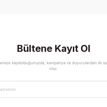
Yorum Yaz
Soru Sor
Bültene Kayıt Ol
stemize kaydolduğunuzda, kampanya ve duyurulardan ilk siz
Gönder
olur.