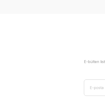
Ürün resmi kalitesiz, bozuk veya görüntülenemiyor.
Ürün açıklamasında eksik bilgiler bulunuyor.
Ürün bilgilerinde hatalar bulunuyor.
Ürün fiyatı diğer sitelerden daha pahalı.
Bu ürüne benzer farklı alternatifler olmalı.
E-bülten li