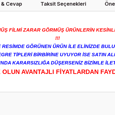
 & Cevap
Taksit Seçenekleri
Öner
ÜŞ FİLMİ ZARAR GÖRMÜŞ ÜRÜNLERİN KESİNLİ
!!!
RESİMDE GÖRÜNEN ÜRÜN İLE ELİNİZDE BULU
RE TİPLERİ BİRBİRİNE UYUYOR İSE SATIN ALM
DA KARARSIZLIĞA DÜŞERSENİZ BİZİMLE İLETİ
Z OLUN AVANTAJLI FİYATLARDAN FAY
onularda yetersiz gördüğünüz noktaları öneri formunu kullanarak tarafımız
Ürün hakkında henüz soru sorulmamış.
Bu ürüne ilk yorumu siz yapın!