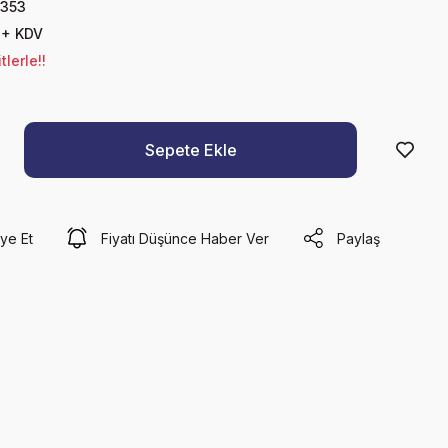
353
 + KDV
lerle!!
Sepete Ekle
ye Et
Fiyatı Düşünce Haber Ver
Paylaş